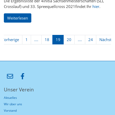
Die Ergebnisliste der 4initia Sachsenmeisterschaften (SLL
Crosslauf) und 33. Spreequellcross 2021findet Ihr
hier
.
Weiterlesen
Vorherige
1
....
18
19
20
....
24
Nächste
Unser Verein
Aktuelles
Wir über uns
Vorstand