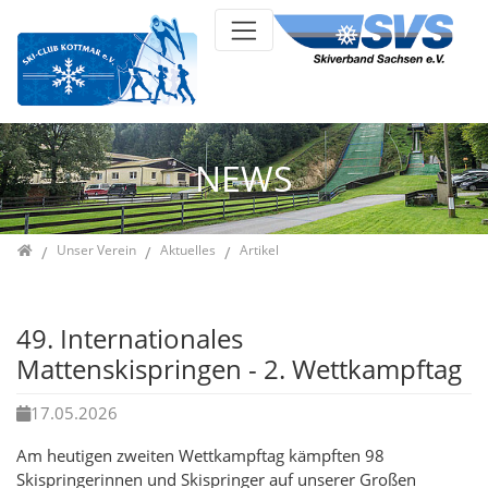
Direkt zur Hauptnavigation springen
Direkt zum Inhalt springen
Jump to sub navigation
NEWS
Home
Unser Verein
Aktuelles
Artikel
49. Internationales
Mattenskispringen - 2. Wettkampftag
17.05.2026
Am heutigen zweiten Wettkampftag kämpften 98
Skispringerinnen und Skispringer auf unserer Großen